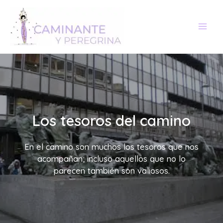
Ir
al
contenido
Los tesoros del camino
En el camino son muchos los tesoros que nos
acompañan; incluso aquellos que no lo
parecen también son valiosos.