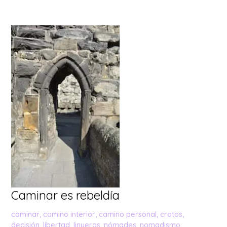
Caminar
es
rebeldía
Caminar es rebeldía
caminar
,
camino interior
,
camino personal
,
crotos
,
decisión
,
libertad
,
linyeras
,
nómades
,
nomadismo
,