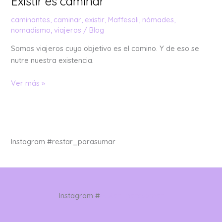
Existir es caminar
caminantes
,
caminar
,
existir
,
Maffesoli
,
nómades
,
nomadismo
,
viajeros
/
Blog
Somos viajeros cuyo objetivo es el camino. Y de eso se
nutre nuestra existencia.
Ver más »
Instagram #restar_parasumar
Instagram #
restar_parasumar