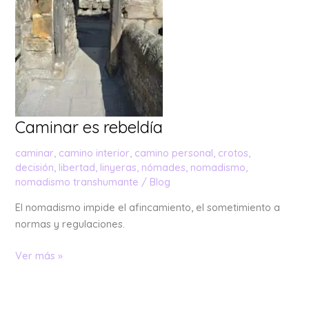
Caminar es rebeldía
caminar
,
camino interior
,
camino personal
,
crotos
,
decisión
,
libertad
,
linyeras
,
nómades
,
nomadismo
,
nomadismo transhumante
/
Blog
El nomadismo impide el afincamiento, el sometimiento a
normas y regulaciones.
Ver más »