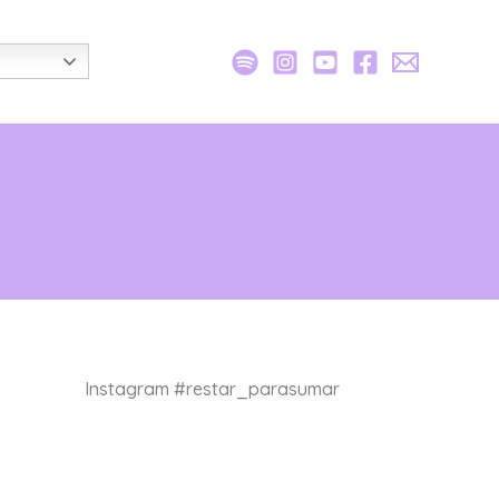
Instagram #restar_parasumar