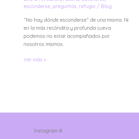
una
esconderse
,
preguntas
,
refugio
/
Blog
misma
“No hay dónde esconderse” de una misma. Ni
en la más recóndita y profunda cueva
podemos no estar acompañados por
nosotros mismos.
Ver más »
Instagram #
restar_parasumar