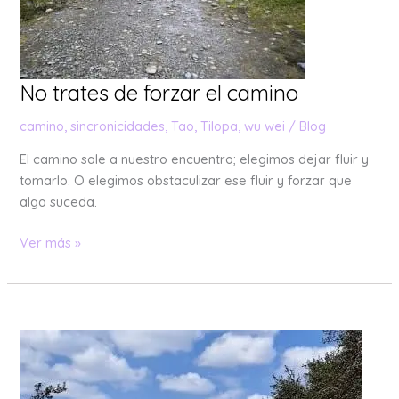
No trates de forzar el camino
camino
,
sincronicidades
,
Tao
,
Tilopa
,
wu wei
/
Blog
El camino sale a nuestro encuentro; elegimos dejar fluir y
tomarlo. O elegimos obstaculizar ese fluir y forzar que
algo suceda.
Ver más »
El
libro
del
Tao