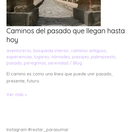
Caminos del pasado que llegan hasta
hoy
aventureros
,
búsqueda interior
,
caminos antiguos
,
experiencias
,
lugares
,
nómades
,
paisajes
,
palimpsesto
,
pasado
,
peregrinos
,
serenidad
/
Blog
El camino es como una línea que puede unir pasado,
presente, futuro.
Ver más »
Instagram #restar_parasumar