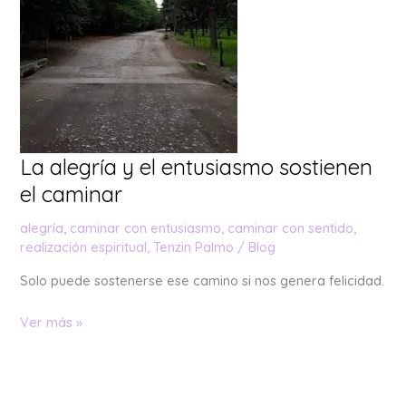
caminar
La alegría y el entusiasmo sostienen
el caminar
alegría
,
caminar con entusiasmo
,
caminar con sentido
,
realización espiritual
,
Tenzin Palmo
/
Blog
Solo puede sostenerse ese camino si nos genera felicidad.
Ver más »