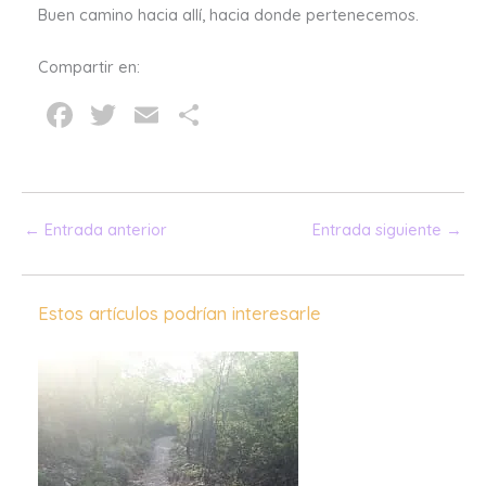
Buen camino hacia allí, hacia donde pertenecemos.
Compartir en:
F
T
E
C
a
wi
m
o
c
tt
ai
m
e
er
l
p
←
Entrada anterior
Entrada siguiente
→
b
ar
o
tir
o
Estos artículos podrían interesarle
k